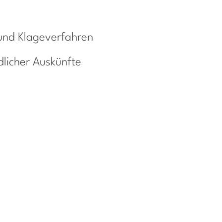
 und
Klageverfahren
dlicher
Auskünfte