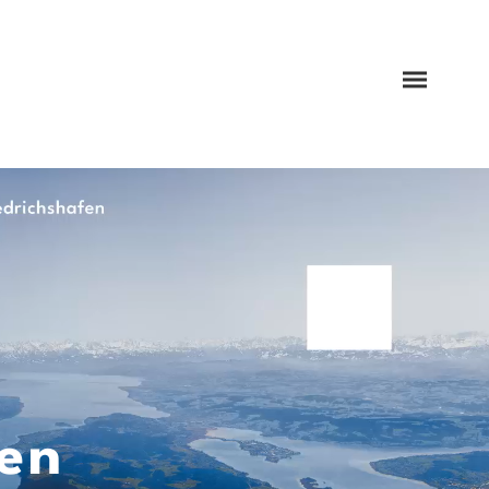
Menü
öffnen
en