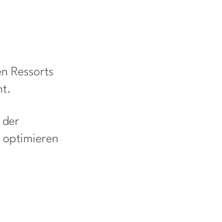
en Ressorts
ht.
 der
 optimieren