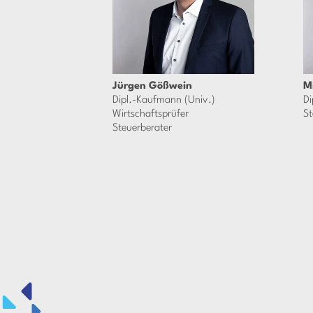
Jürgen Gößwein
M
Dipl.-Kaufmann (Univ.)
Di
Wirtschaftsprüfer
St
Steuerberater