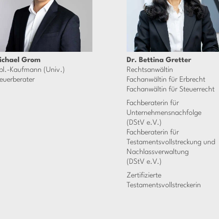
ichael Grom
Dr. Bettina Gretter
pl.-Kaufmann (Univ.)
Rechtsanwältin
euerberater
Fachanwältin für Erbrecht
Fachanwältin für Steuerrecht
Fachberaterin für
Unternehmensnachfolge
(DStV e.V.)
Fachberaterin für
Testamentsvollstreckung und
Nachlassverwaltung
(DStV e.V.)
Zertifizierte
Testamentsvollstreckerin